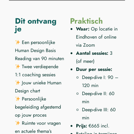
Dit ontvang
Praktisch
je
Waar:
Op locatie in
Eindhoven of online
Een persoonlijke
via Zoom
Human Design Basis
Aantal sessies:
3
Reading van 90 minuten
(of meer)
Twee verdiepende
Duur per sessie:
1:1 coaching sessies
Deep-dive I: 90 –
Jouw unieke Human
120 min
Design chart
Deep-dive II: 60
Persoonlijke
min
begeleiding afgestemd
Deep-dive III: 60
op jouw proces
min
Ruimte voor vragen
Prijs:
€665 incl.
en actuele thema’s
Betaling in termijnen