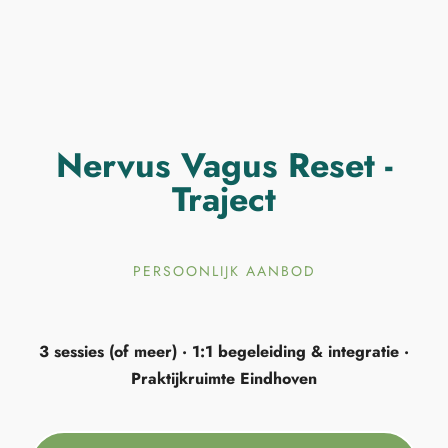
Over mij
Human Design
Aanbod
Blog
Contact
Nervus Vagus Reset -
Traject
PERSOONLIJK AANBOD
3 sessies (of meer) · 1:1 begeleiding & integratie ·
Praktijkruimte Eindhoven