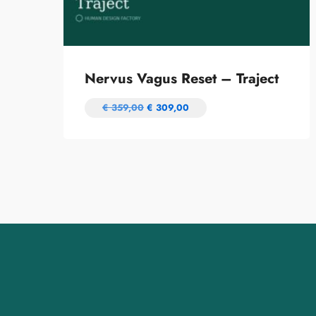
Nervus Vagus Reset – Traject
€
359,00
€
309,00