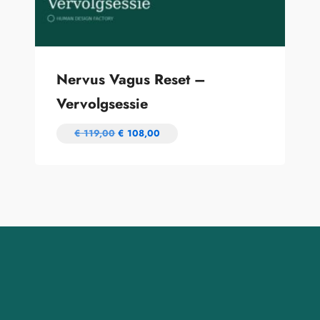
Nervus Vagus Reset –
Vervolgsessie
€
119,00
€
108,00