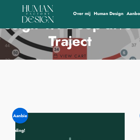
Over mij
Human Design
Aanb
esign 1:1 Deep-dive 
Traject
VIEW CART
Aanbie
ding!