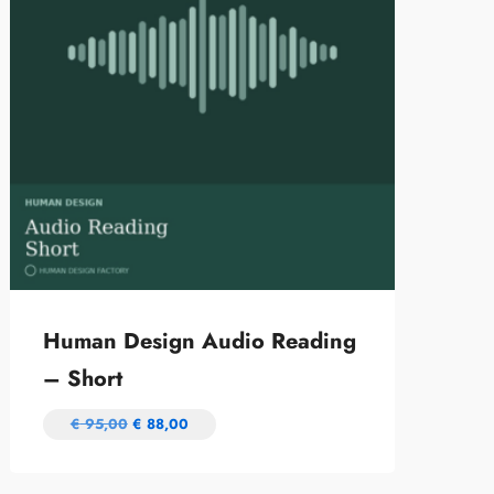
Human Design Audio Reading
– Short
€
95,00
€
88,00