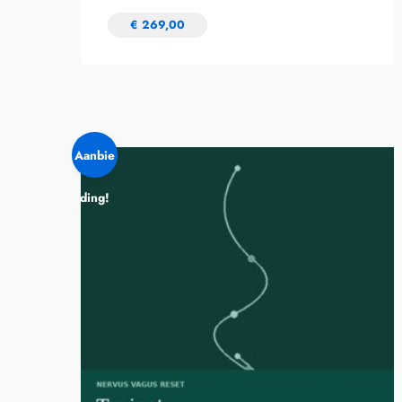
€
269,00
Aanbie
ding!