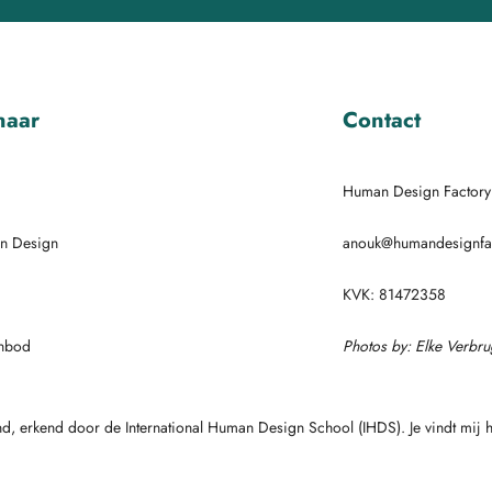
naar
Contact
Human Design Factory
n Design
anouk@humandesignfac
KVK: 81472358
anbod
Photos by: Elke Verbr
nd, erkend door de International Human Design School (IHDS). Je vindt mij 