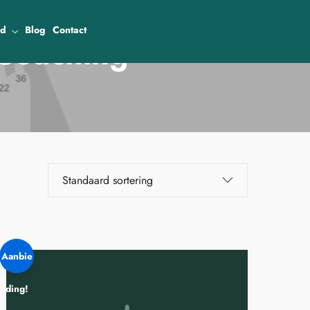
od
Blog
Contact
Coaching
Aanbie
ding!