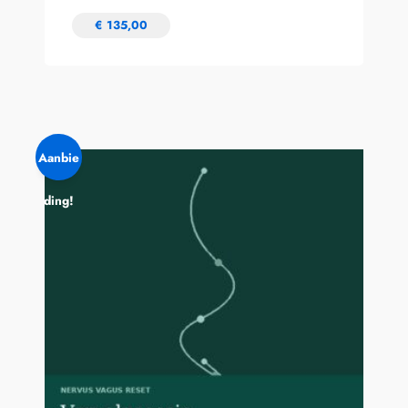
€
135,00
Aanbie
ding!