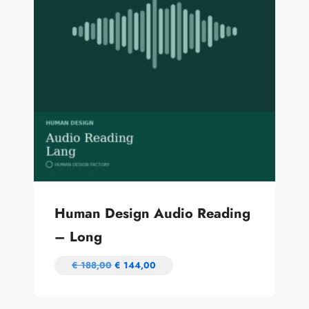
Human Design Audio Reading
– Long
€
188,00
€
144,00